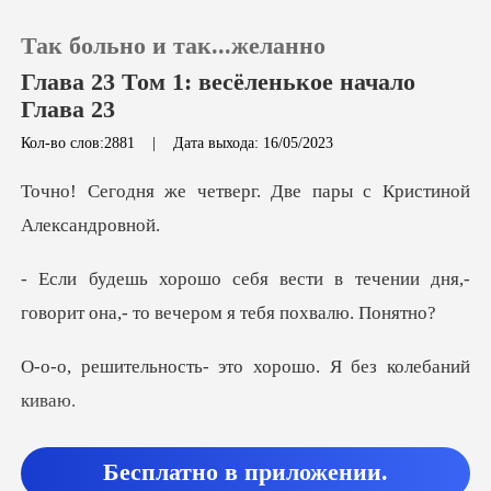
Так больно и так...желанно
Глава 23 Том 1: весёленькое начало
Глава 23
Кол-во слов:2881
|
Дата выхода: 16/05/2023
0
верг. Две пары с Крис
Пополнить
в течении дня,-
История чтения
говорит она,- то
Выйти
ть- это хорошо. Я
Скачать приложение
марш соб
Бесплатно в приложении.