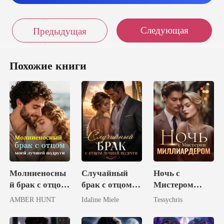
отовая. Тянусь к
ней за утренним по
Следующая
Предыдущая
Похожие книги
Молниеносны
Случайный
Ночь с
й брак с отцом
брак с отцом
Мистером
моей лучшей
лучшей
Миллиардером
AMBER HUNT
Idaline Miele
Tessychris
подруги
подруги