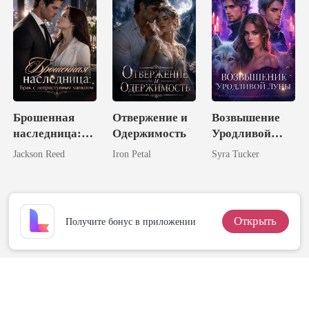
Брошенная
Отвержение и
Возвышение
наследница:
Одержимость
Уродливой
Брак с
Луны
Jackson Reed
Iron Petal
Syra Tucker
неприступным
магнатом
Открыть
Получите бонус в приложении