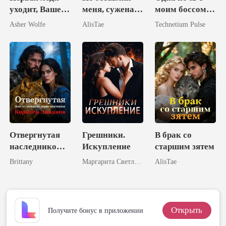
уходит, Ваше
меня, суженая
моим боссом-
Величество
моя!
миллиардером
Asher Wolfe
AlisTae
Technetium Pulse
входит
Отвергнутая
Грешники.
В брак со
наследником,
Искупление
старшим зятем
присвоенная
Brittany
Маргарита Светлова
AlisTae
Королем
Ликанов
Открыть
Получите бонус в приложении