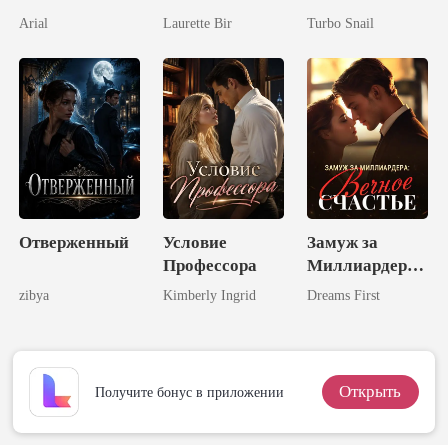
Наследницы
Теперь
Arial
Laurette Bir
Turbo Snail
Талантливый
Миллиардер
Отверженный
Условие
Замуж за
Профессора
Миллиардера:
Вечное
zibya
Kimberly Ingrid
Dreams First
Счастье
Открыть
Получите бонус в приложении