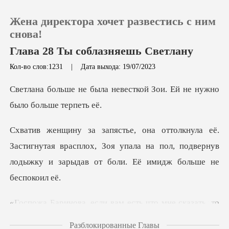
Жена директора хочет развестись с ним
снова!
Глава 28 Ты соблазняешь Светлану
Кол-во слов:1231
|
Дата выхода: 19/07/2023
0
невесткой Зои. Ей не нуж
Пополнить
История чтения
игнутая врасплох, Зоя упала на пол, подвернув
лодыжк
Выйти
Скачать приложение
мне сказать, то
говорите, – холодно о
Разблокированные Главы