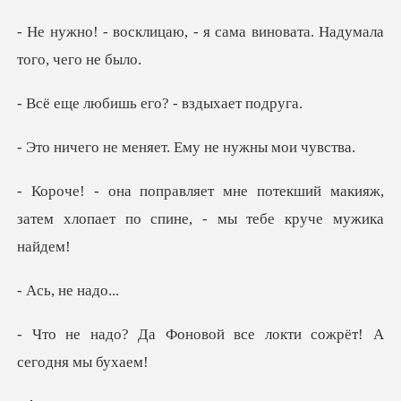
- я сама виновата. Наду
ишь его? - вз
меняет. Ему не н
екший макияж,
затем хлопает по спи
, не
овой все локти сожрёт