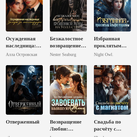
Осужденная
Безжалостное
Избранная
наследница:
возвращение
проклятым
Замуж за
брошенной
Альфа-
Алла Островская
Nester Seaburg
Night Owl.
миллиардера
жены на Уолл-
королём
стрит
Отверженный
Возвращение
Свадьба по
Любви:
расчёту с
Завоевать
магнатом