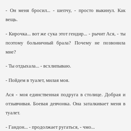
. - шепчу, - прост
... - рычит Ася, - ты
поэтому больни
ала... - в
в туалет,
лице. Добрая и
отзывчивая. Боевая де
продолжает руг