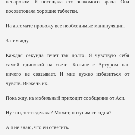
ненарок
ожу все необходи
ем
одинокой на свете. Больше с Артуром нас
ничего не св
ильный приходит
елала? Может, п
аю, что е