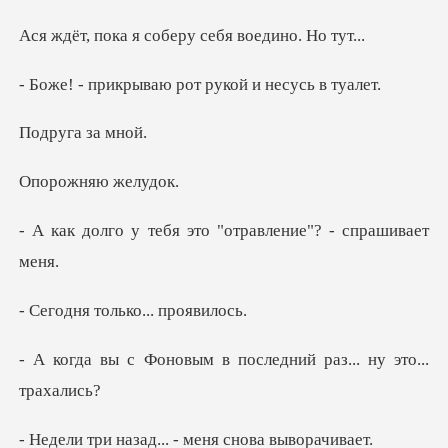
я соберу себя в
ваю рот рукой и
га за
няю же
я это "отравление"?
только...
ым в последний раз..
ад... - меня сно