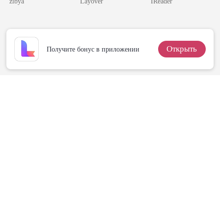
zibya
Layover
IReader
Бывшую Жену
Открыть
Получите бонус в приложении