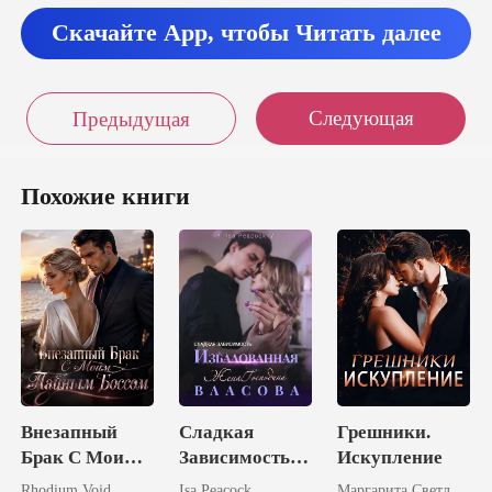
Скачайте App, чтобы Читать далее
нка ждешь!
Следующая
Предыдущая
Похожие книги
Внезапный
Сладкая
Грешники.
Брак С Моим
Зависимость:
Искупление
Тайным
Избалованная
Rhodium Void
Isa Peacock
Маргарита Светлова