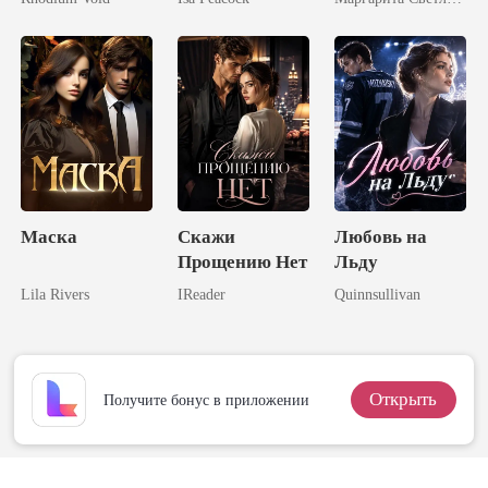
Боссом
Жена
Господина
Власова
Маска
Скажи
Любовь на
Прощению Нет
Льду
Lila Rivers
IReader
Quinnsullivan
Открыть
Получите бонус в приложении