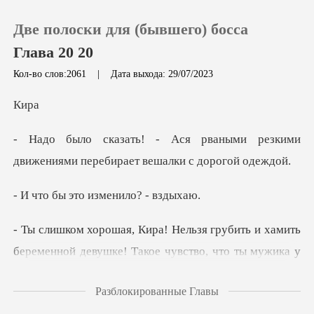
Две полоски для (бывшего) босса
Глава 20 20
Кол-во слов:2061
|
Дата выхода: 29/07/2023
0
и
ными резкими
Пополнить
движениями переби
История чтения
это изменил
Выйти
ть
беременной девушке! Такое чувство, что ты мужи
Скачать приложение
Разблокированные Главы
понять. Они