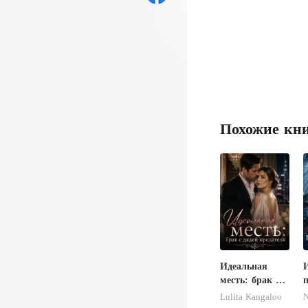
Похожие кн
Идеальная
месть: брак с
дядей
Lulita Kangaloo
N
предателя