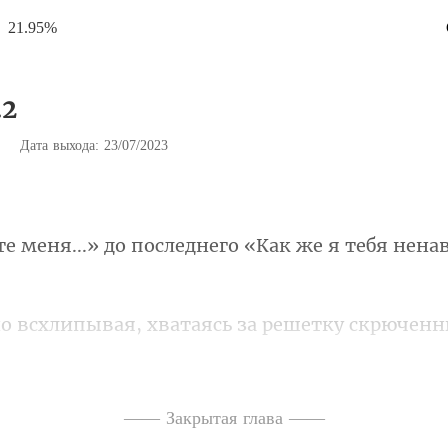
21.95%
.2
|
Дата выхода: 23/07/2023
о последнего «Как же я т
ая, хватаясь за решетк
ине, не идет. Продолжае
—— Закрытая глава ——