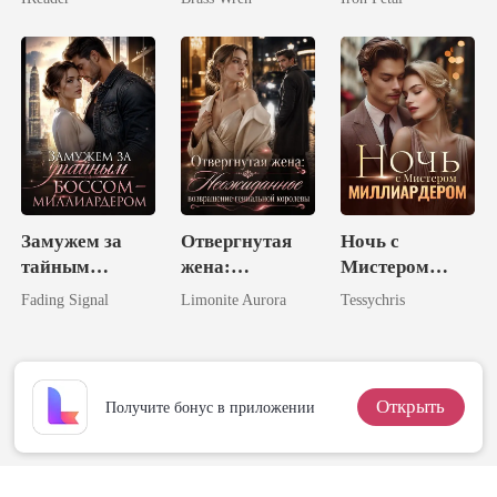
Замужем за
Отвергнутая
Ночь с
тайным
жена:
Мистером
боссом-
Неожиданное
Миллиардером
Fading Signal
Limonite Aurora
Tessychris
миллиардером
возвращение
гениальной
королевы
Открыть
Получите бонус в приложении