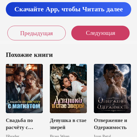
отря
Скачайте App, чтобы Читать далее
Следующая
Предыдущая
Похожие книги
Свадьба по
Девушка в стае
Отвержение и
расчёту с
зверей
Одержимость
магнатом
IReader
Brass Wren
Iron Petal