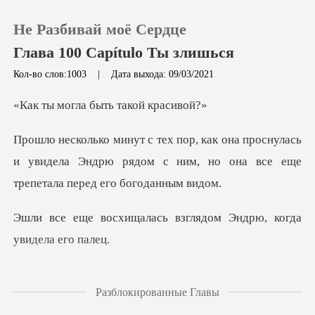
Не Разбивай моё Сердце
Глава 100 Capítulo Ты злишься
Кол-во слов:1003
|
Дата выхода: 09/03/2021
0
ла быть так
оснулась
Пополнить
и увидела Эндрю рядом с ним, но она
История чтения
ась взглядом Эндрю, к
Выйти
Скачать приложение
Взволнованная, Эшли
Разблокированные Главы
решила пр