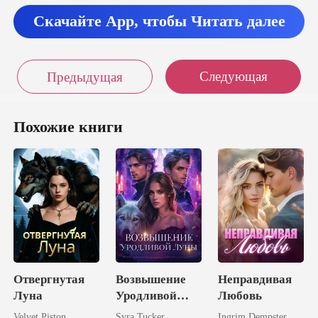
Скачайте App, чтобы Читать далее
Следующая
Предыдущая
Похожие книги
Отвергнутая
Возвышение
Неправдивая
Луна
Уродливой
Любовь
Луны
Velvet Piston
Syra Tucker
Ingrim Dempster