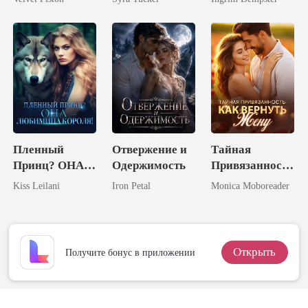
Пленный
Отвержение и
Тайная
Принц? ОНА –
Одержимость
Привязанность
Любимица
: Как Вернуть
Kiss Leilani
Iron Petal
Monica Moboreader
Короля!
Жену
Открыть
Получите бонус в приложении