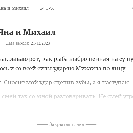
Яна и Михаил
|
54.17%
 Яна и Михаил
|
Дата выхода: 21/12/2023
шенная на сушу
юсь
ит мой удар сцепив
имешь у меня дочь! Где?! Где ты был,
—— Закрытая глава ——