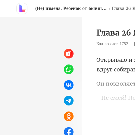
(Не) измена. Ребенок от бывшего.
/
Глава 26 
Глава 26
Кол-во слов:1752
вдруг собира
тем, что отн