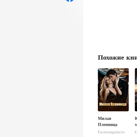
Похожие кн
Милая
Пленница
н
Escritorapalacio
C