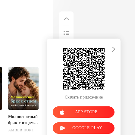
Скачать приложение
APP STORE
Молниеносный
брак с отцом
GOOGLE PLAY
моей лучшей
AMBER HUNT
подруги