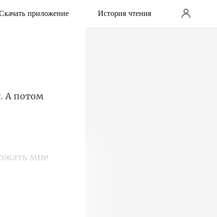
Скачать приложение
История чтения
. А потом
жать мне