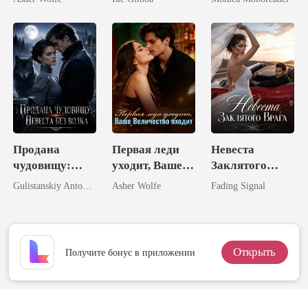
Жену
Продана
Первая леди
Невеста
чудовищу:
уходит, Ваше
Заклятого
Невеста без
Величество
Врага
Gulistanskiy Antonova
Asher Wolfe
Fading Signal
волка
входит
Открыть
Получите бонус в приложении