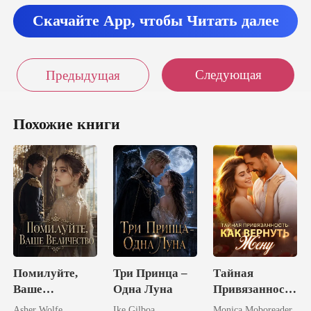
Скачайте App, чтобы Читать далее
м, - еле говоря
Следующая
Предыдущая
Похожие книги
Помилуйте,
Три Принца –
Тайная
Ваше
Одна Луна
Привязанность
Величество
: Как Вернуть
Asher Wolfe
Ike Gilboa
Monica Moboreader