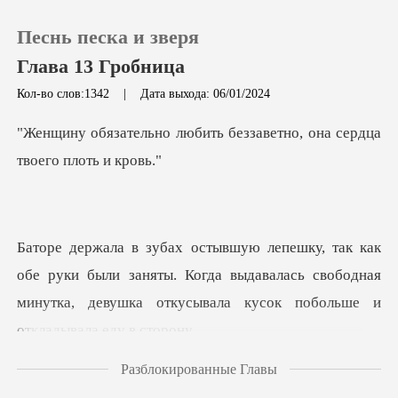
Песнь песка и зверя
Глава 13 Гробница
Кол-во слов:1342
|
Дата выхода: 06/01/2024
0
ить беззаветно, она серд
Пополнить
История чтения
и были заняты. Когда выдавалась свободная
Выйти
минутка, девуш
Скачать приложение
Разблокированные Главы
мально? - Прокрича