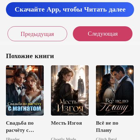
Скачайте App, чтобы Читать далее
Следующая
Предыдущая
Похожие книги
Свадьба по
Месть Изгоя
Всё не по
расчёту с
Плану
магнатом
IReader
Ghostly Mode
Glitch Petal