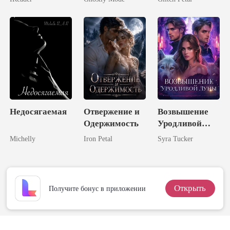
Недосягаемая
Отвержение и
Возвышение
Одержимость
Уродливой
Луны
Michelly
Iron Petal
Syra Tucker
Открыть
Получите бонус в приложении