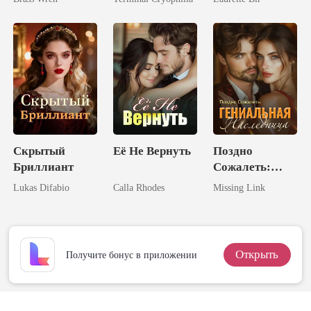
ая королю
ликанов
Скрытый
Её Не Вернуть
Поздно
Бриллиант
Сожалеть:
Гениальная
Lukas Difabio
Calla Rhodes
Missing Link
Наследница
Открыть
Получите бонус в приложении