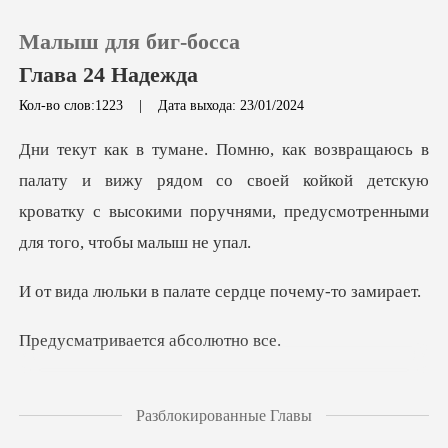
Малыш для биг-босса
Глава 24 Надежда
Кол-во слов:1223
|
Дата выхода: 23/01/2024
0
вижу рядом со своей койкой детскую
Пополнить
кроватку с высокими п
История чтения
в палате сердце п
Выйти
ивается аб
Скачать приложение
риносит та самая
Разблокированные Главы
веселая медсе