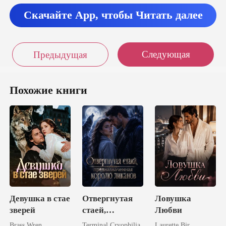
Скачайте App, чтобы Читать далее
Следующая
Предыдущая
Похожие книги
Девушка в стае
Отвергнутая
Ловушка
зверей
стаей,
Любви
предназначенн
Brass Wren
Terminal Cryophilia
Laurette Bir