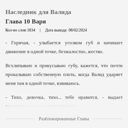
Наследник для Валида
Глава 10 Варя
Кол-во слов:1834
|
Дата выхода: 08/02/2024
0
губ и начинает
движение в одн
Пополнить
очти
прокалываю собственную плоть, когда Вал
История чтения
Выйти
бе нравится, - выдает
споко
Скачать приложение
Разблокированные Главы
рукой, заставл