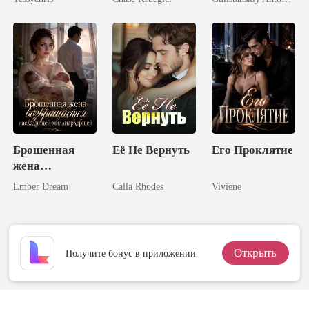
волка
Брошенная
Её Не Вернуть
Его Проклятие
жена
возвращается
Ember Dream
Calla Rhodes
Viviene
наследницей-
миллиардерше
й
Открыть
Получите бонус в приложении