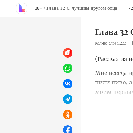
18+
/
Глава 32 С лучшим другом отца
|
7
Глава 32
Кол-во слов:1233
из н
пили пиво, а
поступила в