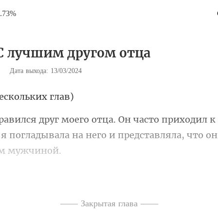
2.73%
 С лучшим другом отца
|
Дата выхода: 13/03/2024
ескол
одил к
 я погладывала на него
 универ, в личной жизни у меня была настоя
—— Закрытая глава ——