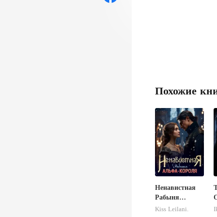
Похожие кн
Ненавистная
Рабыня
Альфа-Короля
Kiss Leilani.
I