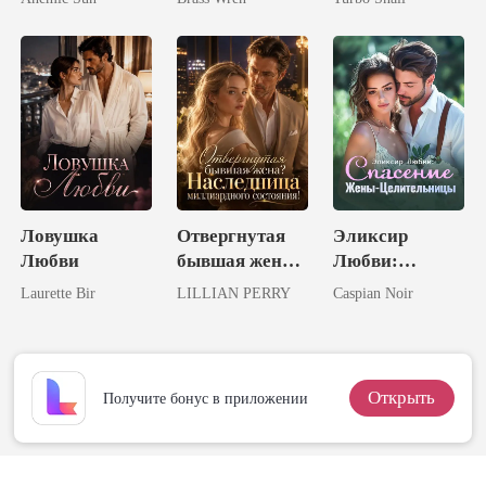
Талантливый
Миллиардер
Ловушка
Отвергнутая
Эликсир
Любви
бывшая жена?
Любви:
Наследница
Спасение
Laurette Bir
LILLIAN PERRY
Caspian Noir
миллиардного
Жены-
состояния!
Целительницы
Открыть
Получите бонус в приложении