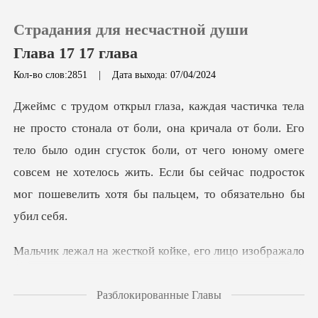
Страдания для несчастной души
Глава 17 17 глава
Кол-во слов:2851
|
Дата выхода: 07/04/2024
0
ла от боли. Его
Пополнить
тело было один сгусток боли, от чего юному омеге
совсем не хотелось жит
История чтения
Выйти
е, его лицо изображало
Скачать приложение
беспом
Разблокированные Главы