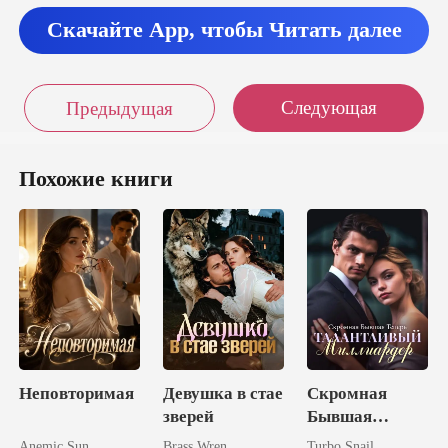
Скачайте App, чтобы Читать далее
Следующая
Предыдущая
Похожие книги
Неповторимая
Девушка в стае
Скромная
зверей
Бывшая
Теперь
Anemic Sun
Brass Wren
Turbo Snail