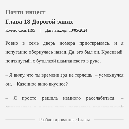
Почти инцест
Глава 18 Дорогой запах
Кол-во слов:1195
|
Дата выхода: 13/05/2024
0
пуганно обернулась назад. Да, это был он. Крас
Пополнить
я не теряешь, – усмехнулся
История чтения
Выйти
я, –
оправдалась я, а сама снова покр
Скачать приложение
Разблокированные Главы