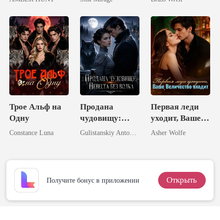
подруги
Трое Альф на
Продана
Первая леди
Одну
чудовищу:
уходит, Ваше
Невеста без
Величество
Constance Luna
Gulistanskiy Antonova
Asher Wolfe
волка
входит
Открыть
Получите бонус в приложении