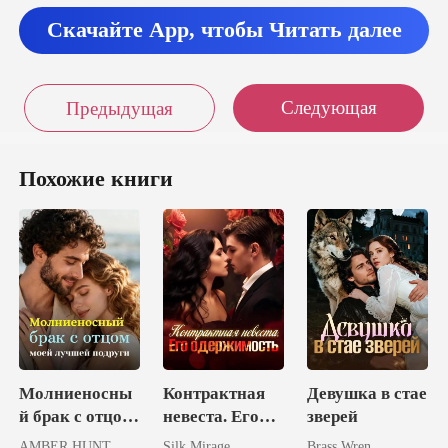
бе н
Скачайте App, чтобы Читать далее
Следующая
Предыдущая
Похожие книги
Молниеносны
Контрактная
Девушка в стае
й брак с отцом
невеста. Его
зверей
моей лучшей
одержимость
AMBER HUNT
Silk Mirage
Brass Wren