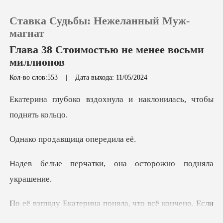
Ставка Судьбы: Нежеланный Муж-
магнат
Глава 38 Стоимостью не менее восьми
миллионов
0
Кол-во слов:553
|
Дата выхода: 11/05/2024
охнула и наклонилась,
Пополнить
История чтения
давщица оп
Выйти
ки, она осторожно
Скачать приложение
о всё кончено. Если
бы кольцо было