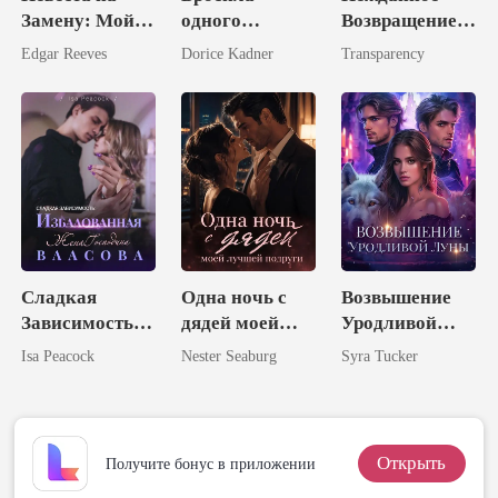
Замену: Мой
одного
Возвращение
Муж –
неудачника -
Нежеланной
Edgar Reeves
Dorice Kadner
Transparency
Таинственный
обрела
Жены
Магнат
шестерых
мужей
Сладкая
Одна ночь с
Возвышение
Зависимость:
дядей моей
Уродливой
Избалованная
лучшей
Луны
Isa Peacock
Nester Seaburg
Syra Tucker
Жена
подруги
Господина
Власова
Открыть
Получите бонус в приложении