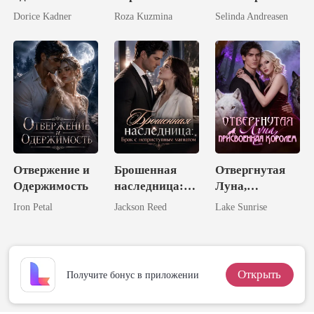
неудачника -
дядей моего
пара:
Dorice Kadner
Roza Kuzmina
Selinda Andreasen
обрела
жениха
Избранная
шестерых
Луна короля
мужей
ликанов
Отвержение и
Брошенная
Отвергнутая
Одержимость
наследница:
Луна,
Брак с
присвоенная
Iron Petal
Jackson Reed
Lake Sunrise
неприступным
Королем
магнатом
Открыть
Получите бонус в приложении