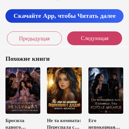
Скачайте App, чтобы Читать далее
Следующая
Предыдущая
Похожие книги
Бросила
Не та комната:
Его
одного
Переспала с
непокорная