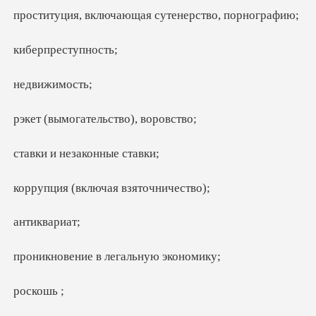
ючающая сутенерс
реступ
ижим
гательство)
незаконны
включая взя
квар
е в легальну
кош