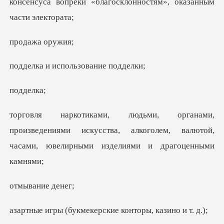
консенсуса вопреки «благоск
жа ор
использован
дел
едениями искусства, алкоголем, валютой,
часами
ание
кмекерские контор