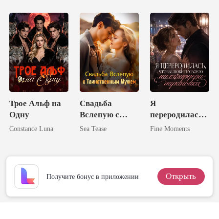
объятиях
злейшего
врага
Трое Альф на
Свадьба
Я
Одну
Вслепую с
переродилась,
Таинственным
чтобы любить
Constance Luna
Sea Tease
Fine Moments
Мужем
своего
миллиардера-
параноика
Открыть
Получите бонус в приложении