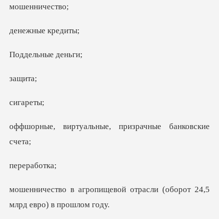
ннич
ные к
ьные д
щи
аре
льные, призрачные
рабо
ой отрасли (оборот 24,5
м