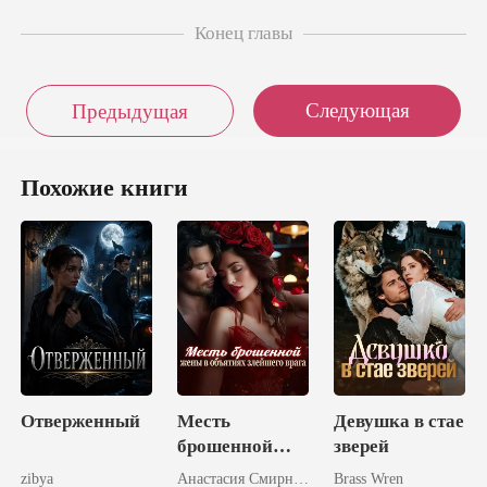
Конец главы
Следующая
Предыдущая
Похожие книги
Отверженный
Месть
Девушка в стае
брошенной
зверей
жены в
zibya
Анастасия Смирнова
Brass Wren