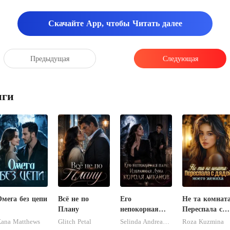
Скачайте App, чтобы Читать далее
Предыдущая
Следующая
иги
мега без цепи
Всё не по
Его
Не та комната
Плану
непокорная
Переспала с
пара:
дядей моего
ana Matthews
Glitch Petal
Selinda Andreasen
Roza Kuzmina
Избранная
жениха