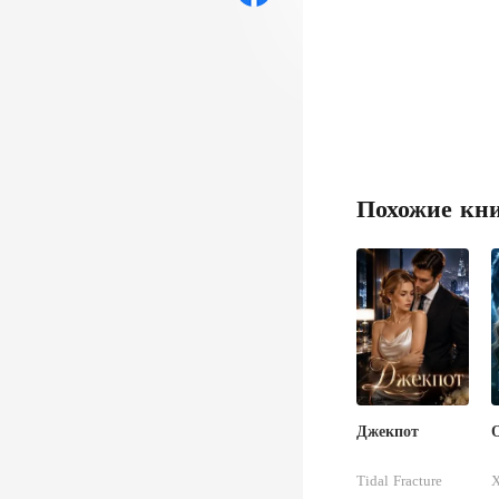
я ло
Похожие кн
Джекпот
О
Tidal Fracture
X