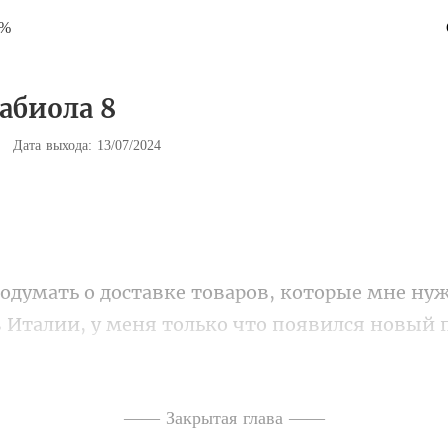
9%
Фабиола 8
|
Дата выхода: 13/07/2024
 Италии, у меня только что появился нов
чест
—— Закрытая глава ——
 отдыха иду в свою гриме