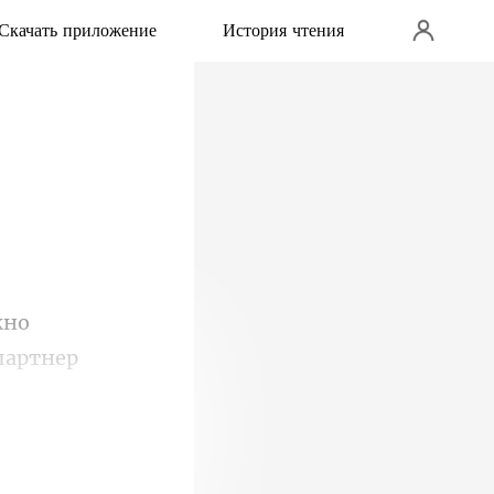
Скачать приложение
История чтения
но
ве, после