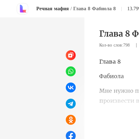
Речная мафия
/
Глава 8 Фабиола 8
|
13.7
Глава 8 
Кол-во слов:798
ав
би
произвести в
долгого часа