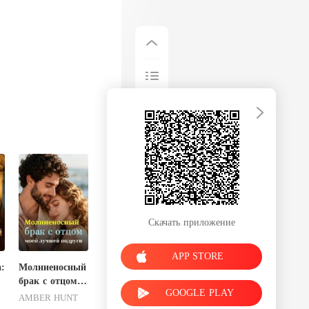
Скачать приложение
APP STORE
:
Молниеносный
брак с отцом
GOOGLE PLAY
моей лучшей
AMBER HUNT
подруги