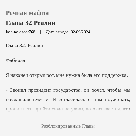
Речная мафия
Глава 32 Реалии
Кол-во слов:768
|
Дата выхода: 02/09/2024
0
32:
би
Пополнить
рот, мне нужна бы
История чтения
Выйти
поужинать,
просила его прийти сюда на ужин, но оказывается, что
Скачать приложение
твой глупый захватчик был
Разблокированные Главы