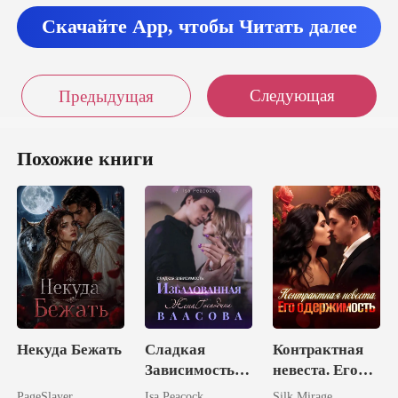
Скачайте App, чтобы Читать далее
Следующая
Предыдущая
Похожие книги
Некуда Бежать
Сладкая
Контрактная
Зависимость:
невеста. Его
Избалованная
одержимость
PageSlayer
Isa Peacock
Silk Mirage