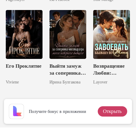
Жена
Господина
Власова
Его Проклятие
Выйти замуж
Возвращение
за соперника-
Любви:
миллиардера
Завоевать
Viviene
Ирина Булгакова
Layover
моего
Бывшую Жену
неверного
бывшего
Открыть
Получите бонус в приложении