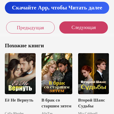
ъесть еще
Скачайте App, чтобы Читать далее
несколько дней назад, просто
Следующая
Предыдущая
очешь знать
Похожие книги
ес
Её Не Вернуть
В брак со
Второй Шанс
старшим зятем
Судьбы
Calla Rhodes
AlisTae
Mia Caldwell