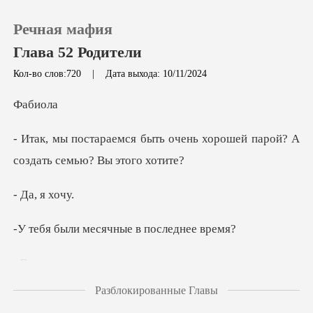
Речная мафия
Глава 52 Родители
Кол-во слов:720
|
Дата выхода: 10/11/2024
0
би
очень хорошей парой? А
Пополнить
соз
История чтения
, я
Выйти
месячные в по
...
Скачать приложение
Разблокированные Главы
норм