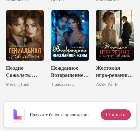
Поздно
Нежданное
Жестокая
Сожалеть:
Возвращение
игра-реванш
Гениальная
Нежеланной
отвергнутой
Missing Link
Transparency
Asher Wolfe
Наследница
Жены
жены
Открыть
Получите бонус в приложении