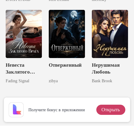
дочь
Короля!
Невеста
Отверженный
Нерушимая
Заклятого
Любовь
Врага
Fading Signal
zibya
Bank Brook
Открыть
Получите бонус в приложении