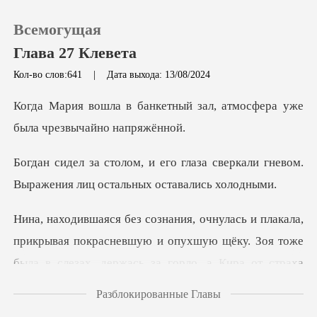
Всемогущая
Глава 27 Клевета
Кол-во слов:641
|
Дата выхода: 13/08/2024
0
ный зал, атмосфера уже
был
Пополнить
аза сверкали гневом.
Выражения л
История чтения
Выйти
икрывая покрасневшую и опухшую щёку. Зоя тоже
была в сл
Скачать приложение
Разблокированные Главы