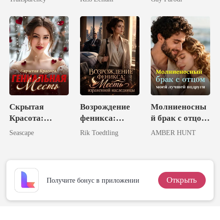
Жены
Короля!
Ребёнка -
Великий
Магнат?!
Скрытая
Возрождение
Молниеносны
Красота:
феникса:
й брак с отцом
Гениальная
Месть
моей лучшей
Seascape
Rik Toedtling
AMBER HUNT
Месть
израненной
подруги
наследницы
Открыть
Получите бонус в приложении