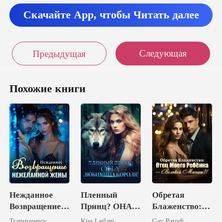
Скачайте App, чтобы Читать далее
Следующая
Предыдущая
Похожие книги
Нежданное
Пленный
Обретая
Возвращение
Принц? ОНА –
Блаженство:
Нежеланной
Любимица
Отец Моего
Transparency
Kiss Leilani
Gay Parodi