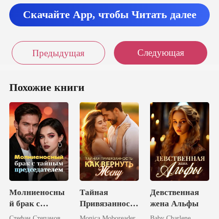
Скачайте App, чтобы Читать далее
Следующая
Предыдущая
Похожие книги
Молниеносны
Тайная
Девственная
й брак с
Привязанность
жена Альфы
тайным
: Как Вернуть
Стефан Степанов
Monica Moboreader
Baby Charlene.