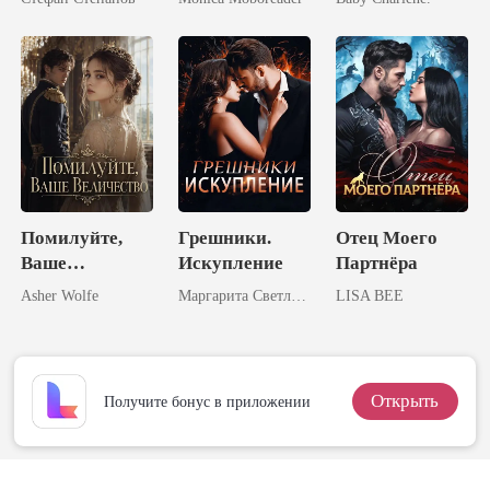
председателем
Жену
Помилуйте,
Грешники.
Отец Моего
Ваше
Искупление
Партнёра
Величество
Asher Wolfe
Маргарита Светлова
LISA BEE
Открыть
Получите бонус в приложении