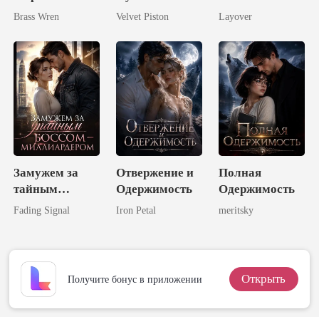
Завоевать
Brass Wren
Velvet Piston
Layover
Бывшую Жену
Замужем за
Отвержение и
Полная
тайным
Одержимость
Одержимость
боссом-
Fading Signal
Iron Petal
meritsky
миллиардером
Открыть
Получите бонус в приложении