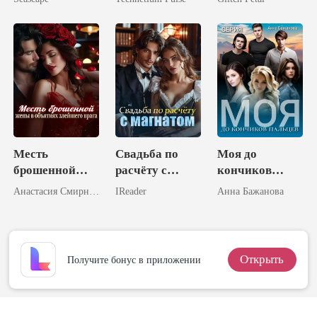
Месть
Месть
Свадьба по
Моя до
брошенной
расчёту с
кончиков
жены в
магнатом
пальцев
Анастасия Смирнова
IReader
Анна Бажанова
объятиях
злейшего
врага
Открыть
Получите бонус в приложении