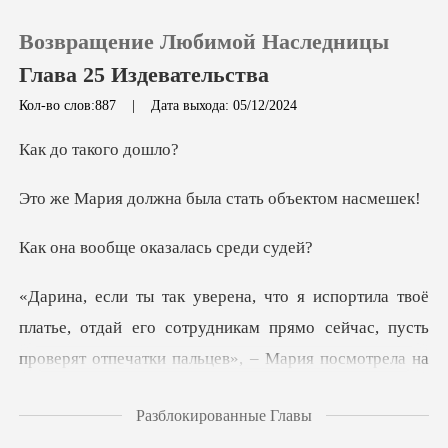
Возвращение Любимой Наследницы
Глава 25 Издевательства
Кол-во слов:887
|
Дата выхода: 05/12/2024
0
таког
жна была стать о
Пополнить
ще оказалась
История чтения
Выйти
его сотрудникам прямо сейчас, пусть
проверят отпечатки пальцев»,
Скачать приложение
Разблокированные Главы
ы напрягло