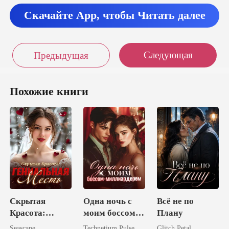
Скачайте App, чтобы Читать далее
Следующая
Предыдущая
Похожие книги
Скрытая
Одна ночь с
Всё не по
Красота:
моим боссом-
Плану
Гениальная
миллиардером
Seascape
Technetium Pulse
Glitch Petal