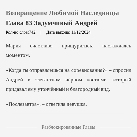
Возвращение Любимой Наследницы
Глава 83 Задумчивый Андрей
Кол-во слов:742
|
Дата выхода: 11/12/2024
0
прищурилась, нас
Пополнить
росил
Андрей в элегантном чёрном костюме, кото
История чтения
Выйти
а», – ответ
Скачать приложение
м не нерв
Разблокированные Главы
а она, с