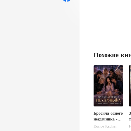
Похожие кн
Бросила одного
неудачника -
обрела
б
Dorice Kadner
F
шестерых