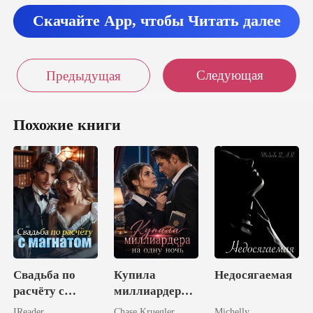
Скачайте App, чтобы Читать далее
Следующая
Предыдущая
Похожие книги
Свадьба по
Купила
Недосягаемая
расчёту с
миллиардера
магнатом
на одну ночь
IReader
Chase Kruegler
Michelly