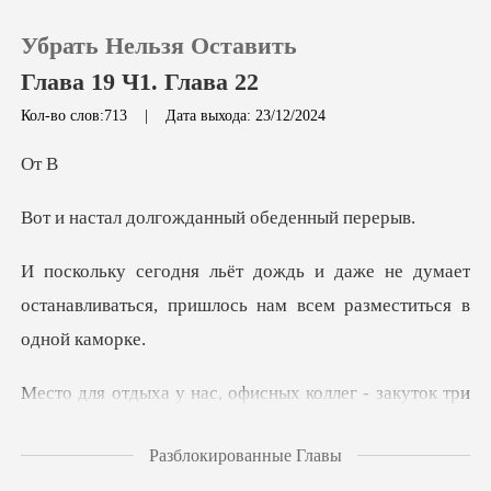
Убрать Нельзя Оставить
Глава 19 Ч1. Глава 22
Кол-во слов:713
|
Дата выхода: 23/12/2024
0
т
олгожданный об
Пополнить
не думает
История чтения
останавливаться, пришлось
Выйти
Скачать приложение
серыми стенами, напоминающими фамильный
Разблокированные Главы
склеп семейки Аддамс.