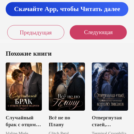
ыни сладкие. Выбира
Скачайте App, чтобы Читать далее
Следующая
Предыдущая
Похожие книги
Случайный
Всё не по
Отвергнутая
брак с отцом
Плану
стаей,
лучшей
предназначенн
Idaline Miele
Glitch Petal
Terminal Cryophilia