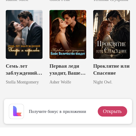
подруги
ая королю
ликанов
Семь лет
Первая леди
Проклятие или
заблуждений.
уходит, Ваше
Спасение
Теперь я
Величество
Stella Montgomery
Asher Wolfe
Night Owl.
королева.
входит
Открыть
Получите бонус в приложении