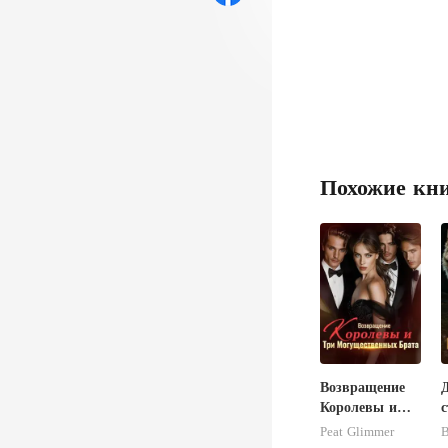
Похожие кн
Возвращение
Королевы и
с
Три
Peat Glimmer
B
Могущественн