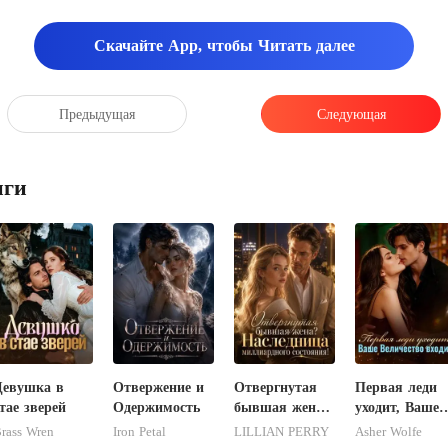
Скачайте App, чтобы Читать далее
Предыдущая
Следующая
иги
Девушка в
Отвержение и
Отвергнутая
Первая леди
тае зверей
Одержимость
бывшая жена?
уходит, Ваше
Наследница
Величество
rass Wren
Iron Petal
LILLIAN PERRY
Asher Wolfe
миллиардного
входит