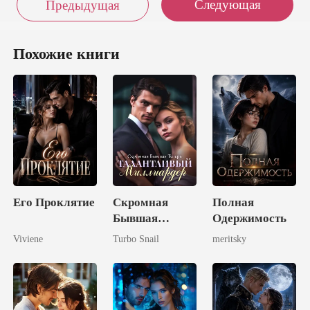
Следующая
Предыдущая
Похожие книги
Его Проклятие
Скромная
Полная
Бывшая
Одержимость
Теперь
Viviene
Turbo Snail
meritsky
Талантливый
Миллиардер