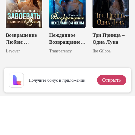
Возвращение
Нежданное
Три Принца –
Любви:
Возвращение
Одна Луна
Завоевать
Нежеланной
Layover
Transparency
Ike Gilboa
Бывшую Жену
Жены
Открыть
Получите бонус в приложении