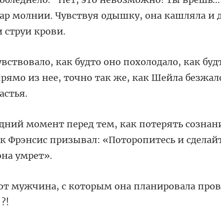
дар молнии. Чувствуя одышку,
о, как бу
рямо из нее, точн
сознан
к Фрэнсис призывал: «П
которым она планировала про