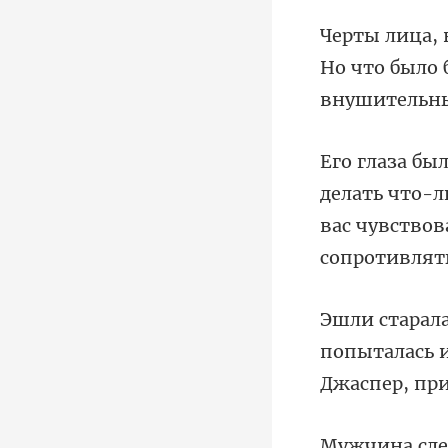
Но что было
ь что-л
вас чув
попыталась 