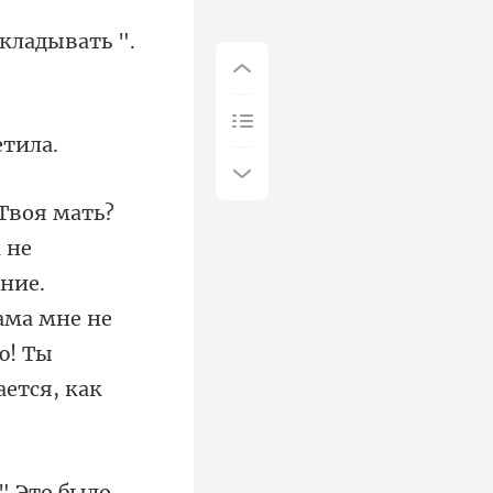
ткладывать ".
ние.
ама мне не
." Это было