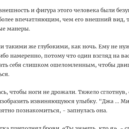
безу
 более впечатляющим, чем
ибо намеренно, потому что один взгляд на ва
изобразить извиняющуюся улыбку. "Джа ...
нял брови. «Ты знаешь