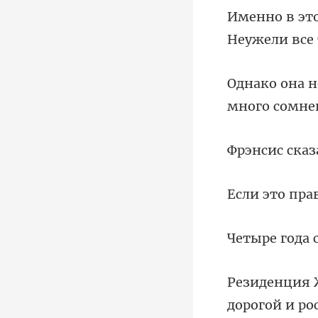
а
года 