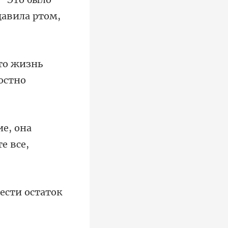
дто жизнь
ие, она