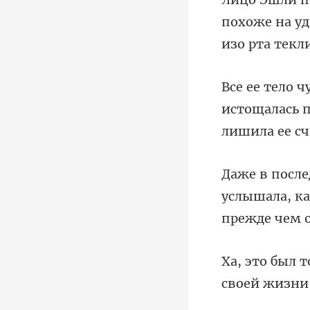
похоже на у
истощалась п
услышала, ка