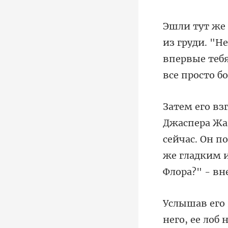
е
впервые тебя
сейчас. Он п
него, ее лоб 