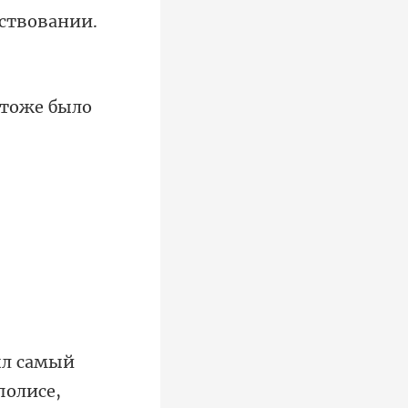
ествовани
полисе,