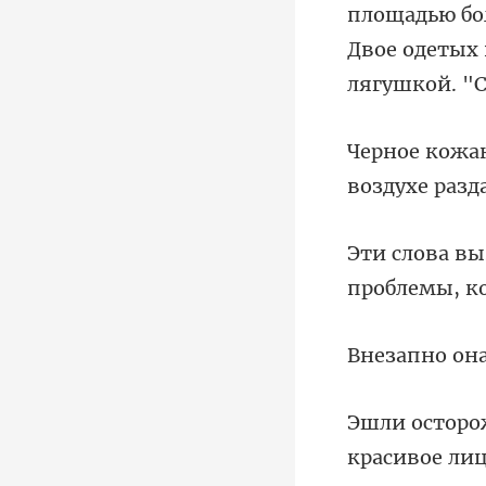
площадью бол
Двое одетых 
воздухе
п