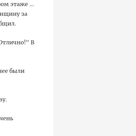
ом этаже ...
Отлично!" В
 нее были