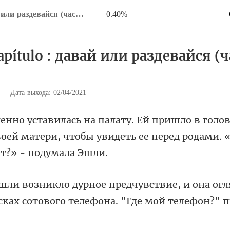
Глава 2 Capítulo : давай или раздевайся (часть вторая)
|
0.40%
apítulo : давай или раздевайся (
|
Дата выхода: 02/04/2021
ов
оей матери, чтобы увидеть ее
и она огл
сках сотового