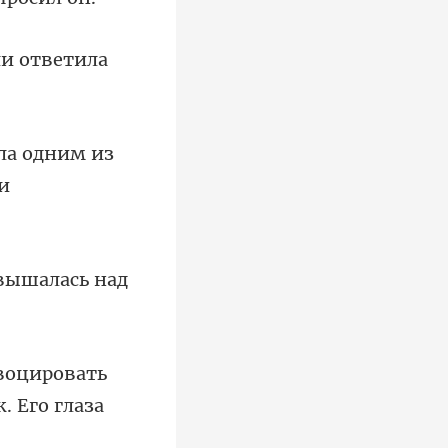
ли от
ла одним из
ровать
к.