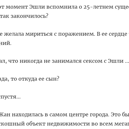
мнила о 25-летнем сущ
ся с поражением. В ее сердц
никогда не занимал
вда, то от
сп
всем мега