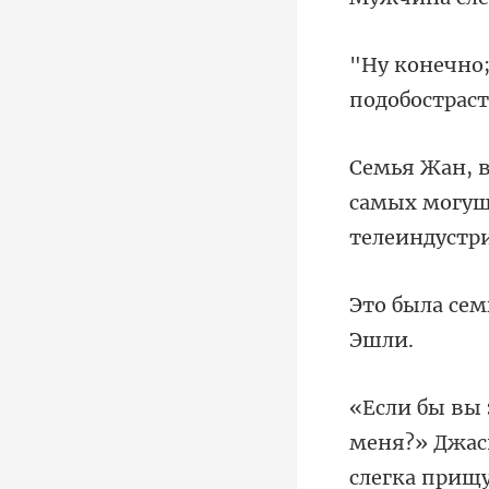
самых могущ
меня?» Джас