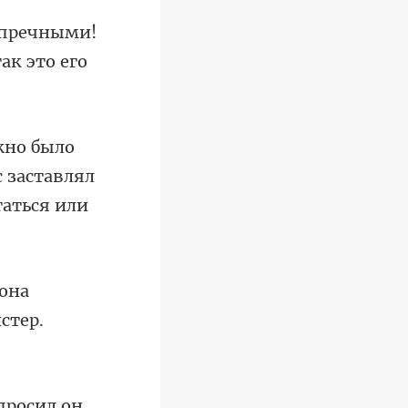
пречными!
с заставлял
она