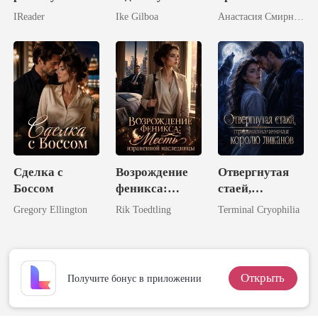
магнатом
жены в
IReader
Ike Gilboa
Анастасия Смирнова
объятиях
злейшего
врага
Сделка с
Возрождение
Отвергнутая
Боссом
феникса:
стаей,
Месть
предназначенн
Gregory Ellington
Rik Toedtling
Terminal Cryophilia
израненной
ая королю
наследницы
ликанов
Открыть
Получите бонус в приложении