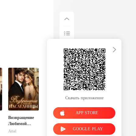
Скачать приложение
APP STORE
Возвращение
Любимой
GOOGLE PLAY
Наследницы
Arial