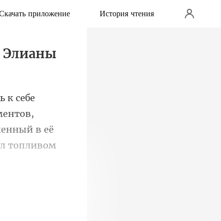
Скачать приложение
История чтения
я Элианы
ментов,
шен