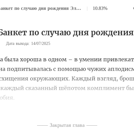
Глава 34 Банкет по случаю дня рождения Элианы
|
10.83%
 Банкет по случаю дня рождени
|
Дата выхода: 14/07/2025
сь с помощью чужих аплодис
осхищения окружающих. Каждый взгляд, бро
а услышала о праздновании г
—— Закрытая глава ——