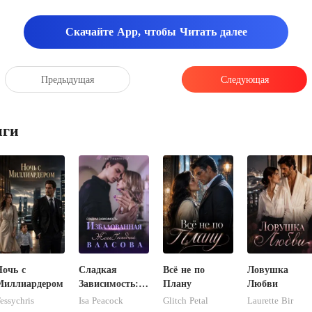
Скачайте App, чтобы Читать далее
Предыдущая
Следующая
иги
Ночь с
Сладкая
Всё не по
Ловушка
Миллиардером
Зависимость:
Плану
Любви
Избалованная
essychris
Isa Peacock
Glitch Petal
Laurette Bir
Жена