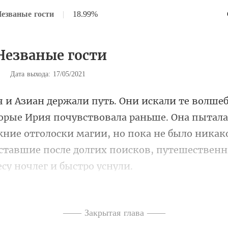
Незваные гости
|
18.99%
 Незваные гости
|
Дата выхода: 17/05/2021
ла раньше. Она пытала
ние отголоски магии, но пока не было никак
, что услышала крики, д
—— Закрытая глава ——