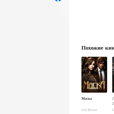
Похожие кн
Маска
Lila Rivers
L