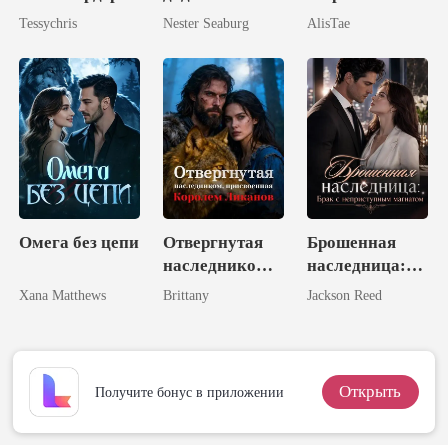
лучшей
Tessychris
Nester Seaburg
AlisTae
подруги
Омега без цепи
Отвергнутая
Брошенная
наследником,
наследница:
присвоенная
Брак с
Xana Matthews
Brittany
Jackson Reed
Королем
неприступным
Ликанов
магнатом
Открыть
Получите бонус в приложении