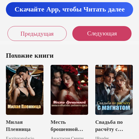
Скачайте App, чтобы Читать далее
Следующая
Предыдущая
Похожие книги
Милая
Месть
Свадьба по
Пленница
брошенной
расчёту с
жены в
магнатом
Escritorapalacio
Анастасия Смирнова
IReader