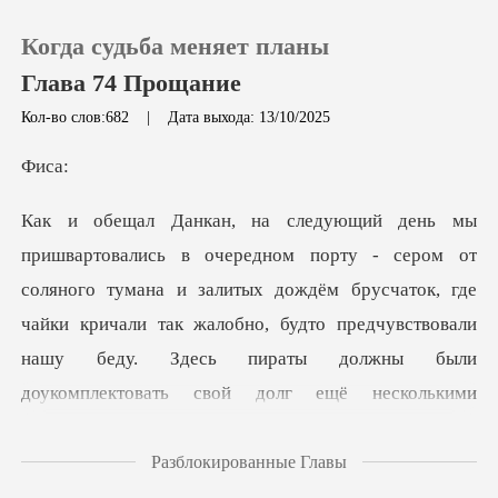
Когда судьба меняет планы
Глава 74 Прощание
Кол-во слов:682
|
Дата выхода: 13/10/2025
0
и
Пополнить
ождём брусчаток, где
История чтения
чайки кричали так жалобно, будто предчувствовали
Выйти
нашу беду. Здесь пираты должны были
доукомпл
Скачать приложение
Разблокированные Главы