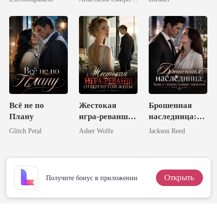
объятиях
злейшего
врага
Всё не по
Жестокая
Брошенная
Плану
игра-реванш
наследница:
отвергнутой
Брак с
Glitch Petal
Asher Wolfe
Jackson Reed
жены
неприступным
магнатом
Открыть
Получите бонус в приложении