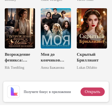
Королем
Талантливый
Ликанов
Миллиардер
Возрождение
Моя до
Скрытый
феникса:
кончиков
Бриллиант
Месть
пальцев
Rik Toedtling
Анна Бажанова
Lukas Difabio
израненной
наследницы
Открыть
Получите бонус в приложении