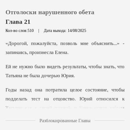
Отголоски нарушенного обета
Глава 21
Кол-во слов:510
|
Дата выхода: 14/08/2025
0
оль мне объяснить...» -
за
Пополнить
ультаты, чтобы знать, что
Т
История чтения
Выйти
дделать тест на отцовство. Юрий относился к
Татьян
Скачать приложение
Разблокированные Главы