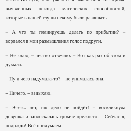
по прибытии? –
ворвался в м
отвечаю. – Вот как р
думала-то? – н
го, –
кликнула
девушка и заплескалась громче пр