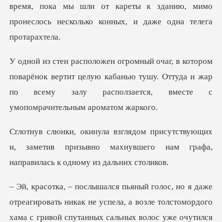
нок вертит целую кабанью тушу. Оттуда и жар
по всему залу
ющих
и, заметив призывно махнувшего нам граф
еагировать никак не успела, а возле толстомордого
хама с