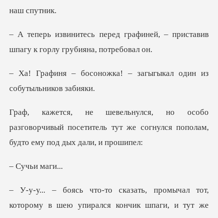
рафиней, – приставив
шпагу к
ка! – загыгыкал один из
азговорчивый посетитель тут же согнулся п
ьи ма
от,
которому в шею упирался кончик шпаги, и ту