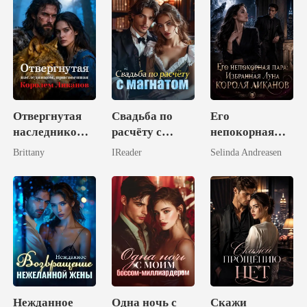
Отвергнутая
Свадьба по
Его
наследником,
расчёту с
непокорная
присвоенная
магнатом
пара:
Brittany
IReader
Selinda Andreasen
Королем
Избранная
Ликанов
Луна короля
ликанов
Нежданное
Одна ночь с
Скажи