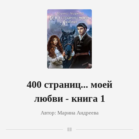
0
Пополнить
История чтения
400 страниц... моей
любви - книга 1
Выйти
Автор:
Марина Андреева
Скачать приложение