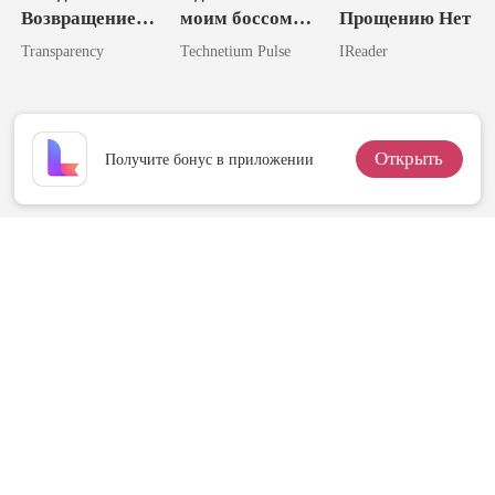
Возвращение
моим боссом-
Прощению Нет
Нежеланной
миллиардером
Transparency
Technetium Pulse
IReader
Жены
Открыть
Получите бонус в приложении