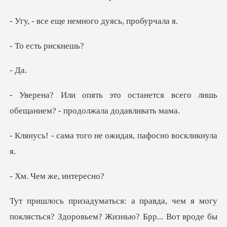
е немного дуясь
сть ри
нется всего лишь
обещанием? -
того не ожидая, па
м же, ин