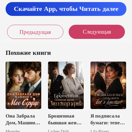
Скачайте App, чтобы Читать далее
Следующая
Предыдущая
Похожие книги
Она Забрала
Брошенная
Я подписала
Дом, Машину
бывшая жена -
бумаги: теперь
и Мое Сердце
миллиардерша
смотри, как я
Meander
Lichen Drift
Lila Rivers