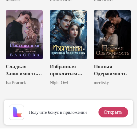
блистаю
Сладкая
Избранная
Полная
Зависимость:
проклятым
Одержимость
Избалованная
Альфа-
Isa Peacock
Night Owl.
meritsky
Жена
королём
Господина
Власова
Открыть
Получите бонус в приложении