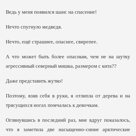
появился шан
пугнуло
рашнее, опасн
чем не на шутку
агрессивный се
едстави
тлипла от дерева и на
трясущих
щенно-синие арктические