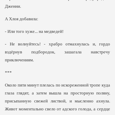
я доб
хуже... н
лась и, гордо
вздёрнув подбородок
*
панную свежей листвой, и мысленно ахнула.
Живот моментально свело от адского голода, а сердце