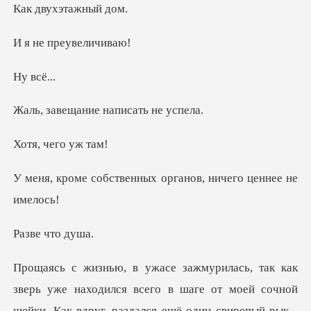
хэтажны
преувел
всё
ание написа
чего у
енных органов, ничег
что
шаге от моей сочной
шейки. Как вдруг, раздался ещё один свирепый рык -