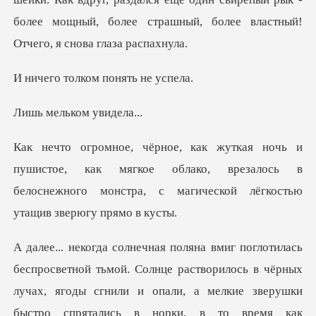
бол
лком понять
льком у
е, как мягкое облако, врезалось в
белоснежного монстр
верушки
быстро спрятались в норки, в то время как