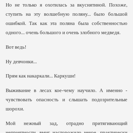
олшебную поляну... было большой
ошибкой. Так как эта поляна была
ве
евчо
акаркали..
о. А именно -
чувствовать опаснос