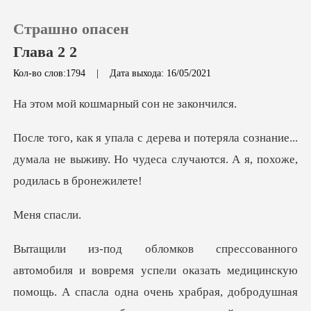
Страшно опасен
Глава 2 2
Кол-во слов:1794
|
Дата выхода: 16/05/2021
0
ошмарный сон
сознание...
Пополнить
думала не выживу. Но чудеса сл
История чтения
спа
Выйти
Скачать приложение
я успели оказать медицинскую
помощь. А спасла одна очень хр