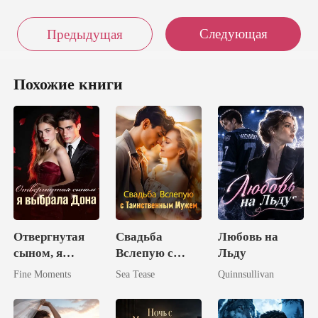
Следующая
Предыдущая
Похожие книги
Отвергнутая
Свадьба
Любовь на
сыном, я
Вслепую с
Льду
выбрала Дона
Таинственным
Fine Moments
Sea Tease
Quinnsullivan
Мужем