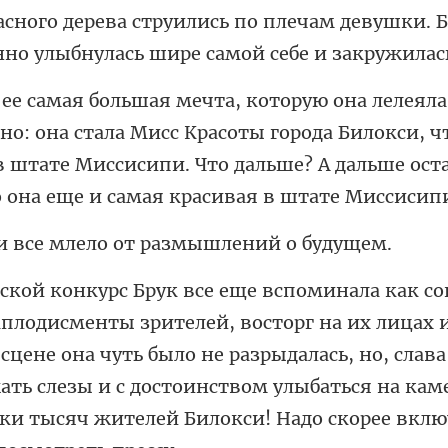
ала Мисс Красоты города Билокси, ч
 штате Миссисипи. Что дальше? А д
е млело от размы
 сцене она чуть было не разрыдалась, но, слава
ать слезы и с достоинством