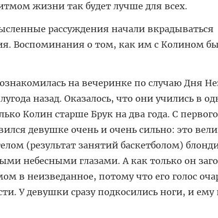
радываться
я. Воспоминания о то
С первого
ился девушке очень и очень сильно: это вел
лом (результат занятий баскетболом) блонди
ыми небесными глазами. А