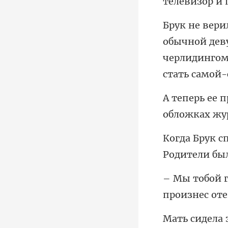
дев
черлидингом,
Роди
прои