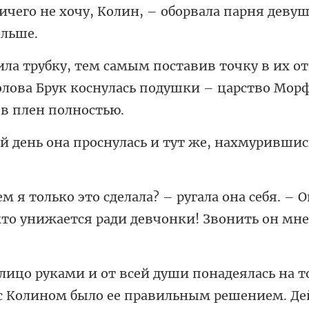
Колин, – оборвала парня дев
х о
олова Брук коснулась поду
снулась и тут же, нахмури
на себя. – 
кто унижается
 с Колином было ее правильным решением. Де