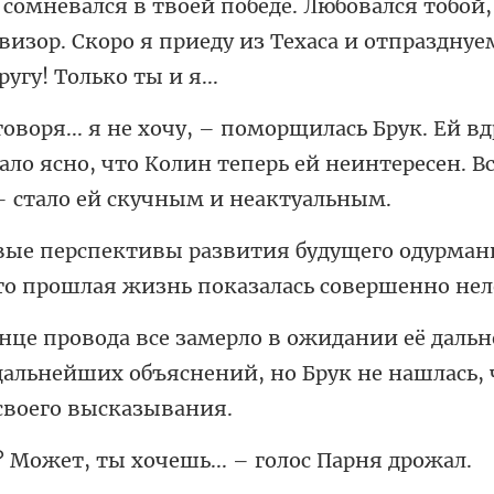
 сомневался в твоей победе. Любовался тобой,
ало ясно, что Колин теперь ей неинтересен. В
ущего одурман
то прош
дальнейших объяснений, но Брук н
, ты хочешь... – г