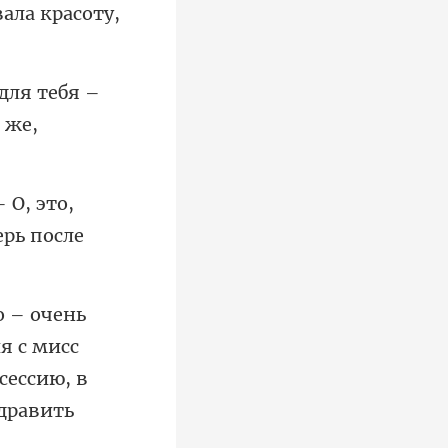
ебя –
 О, это,
я с мисс
сессию, в