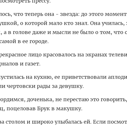
ушкой, о которой мало кто знал. Она училась,
 а в г
совалось на экранах телев
приветствовали аплод
рестаю это говорить