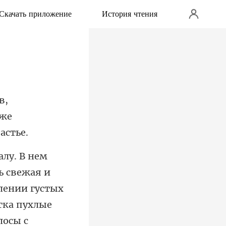
Скачать приложение
История чтения
уже
млении густых
гка пухлые