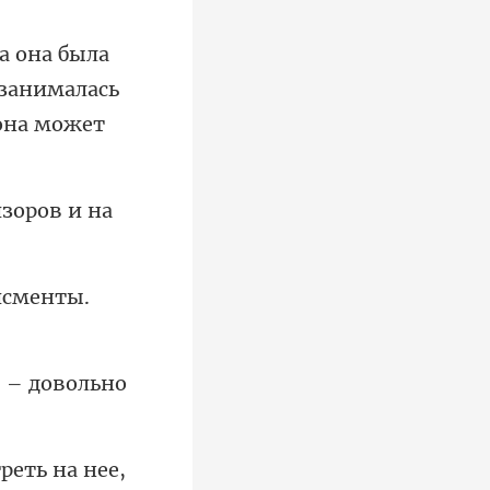
 занималась
изоров
исменты.
, – довольно
ть на нее,