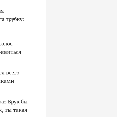
ая
голос. –
я всего
к, ты такая