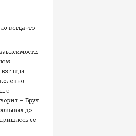
 взгляда
иколепно
н с