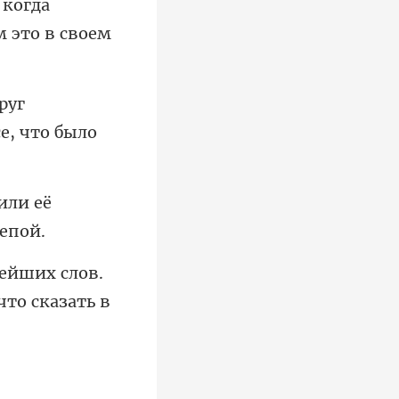
 когда
уг
или её
ейших слов.