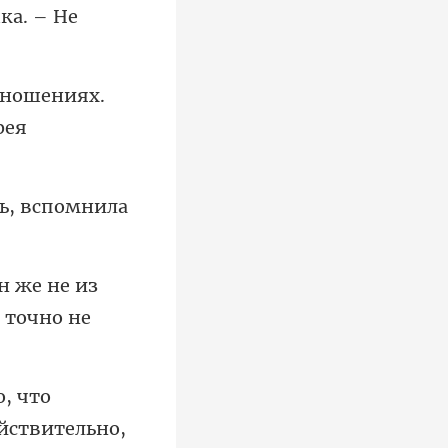
тношениях.
Он же не из
то
йст