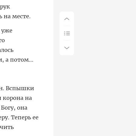
то
и корона на
 Богу, она