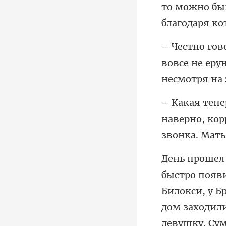
то можно был
вовсе не еру
наверно, кор
Билокси, у Б
дом заходил