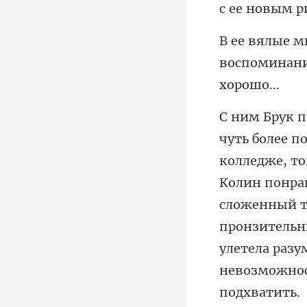
воспоминани
Колин понрав
сложенный те
пронзительн