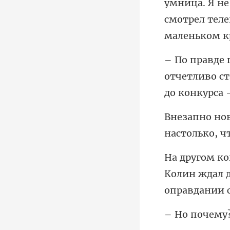
умница. Я не
отчетливо ст
настолько, ч
Колин ждал 