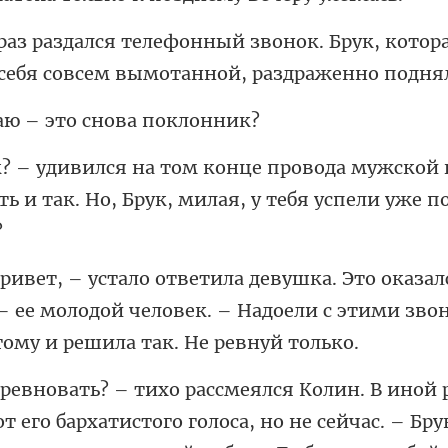
ок. Брук, котор
себя совсе
аю – это сно
ужской 
ь и так. Но, Брук,
 ее молодой человек. – Надоели с этими
олоса, но не сейчас. – Бру