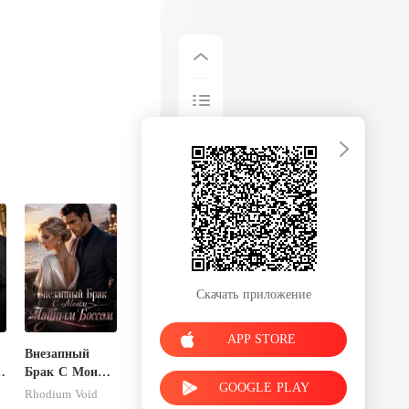
Скачать приложение
APP STORE
Внезапный
Брак С Моим
GOOGLE PLAY
Тайным
Rhodium Void
Боссом