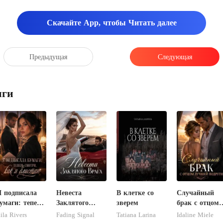
Скачайте App, чтобы Читать далее
Предыдущая
Следующая
иги
Я подписала
Невеста
В клетке со
Случайный
умаги: теперь
Заклятого
зверем
брак с отцом
мотри, как я
Врага
лучшей
ila Rivers
Fading Signal
Tatiana Larina
Idaline Miele
блистаю
подруги