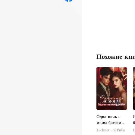
Похожие кн
Одна ночь с
моим боссом-
б
миллиардером
с
Technetium Pulse
L