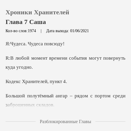
Хроники Хранителей
Глава 7 Саша
Кол-во слов:1974
|
Дата выхода: 01/06/2021
0
. Чудеса
мени события могут п
Пополнить
История чтения
анителей,
Выйти
ар – рядом с портом ср
Скачать приложение
зали к двум стульям,
Разблокированные Главы