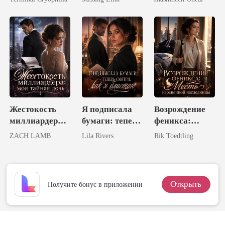
ая королю
Наследница
ликанов
Жестокость
Я подписала
Возрождение
миллиардера:
бумаги: теперь
феникса:
моя тайная
смотри, как я
Месть
ZACH LAMB
Lila Rivers
Rik Toedtling
дочь
блистаю
израненной
наследницы
Открыть
Получите бонус в приложении