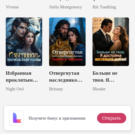
Теперь я
Месть
Viviene
Stella Montgomery
Rik Toedtling
королева.
израненной
наследницы
Избранная
Отвергнутая
Больше не
проклятым
наследником,
твоя. Я
Альфа-
присвоенная
достойна
Night Owl.
Brittany
IReader
королём
Королем
настоящей
Ликанов
любви!
Открыть
Получите бонус в приложении