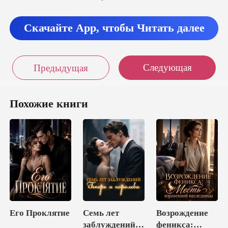
Скачайте App, чтобы Читать далее
Следующая
Предыдущая
Похожие книги
Его Проклятие
Семь лет
Возрождение
заблуждений.
феникса: