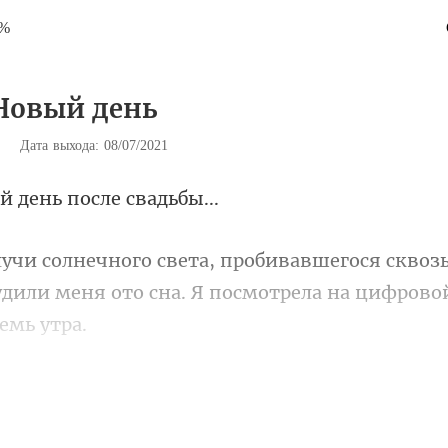
2%
 Новый день
|
Дата выхода: 08/07/2021
й день посл
воз
удили меня ото сна. Я посм
анной, я вспомнила о 