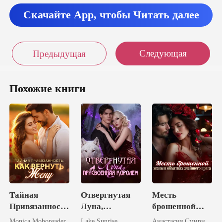
гоценности, она вст
Скачайте App, чтобы Читать далее
Следующая
Предыдущая
Похожие книги
Тайная
Отвергнутая
Месть
Привязанность
Луна,
брошенной
: Как Вернуть
присвоенная
жены в
Monica Moboreader
Lake Sunrise
Анастасия Смирнова