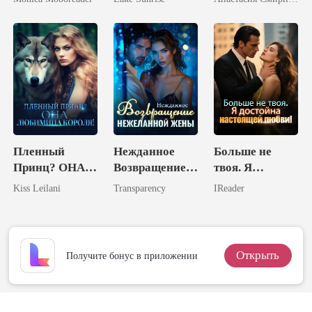
Жену
Королем
объятиях
злейшего
врага
Пленный
Нежданное
Больше не
Принц? ОНА –
Возвращение
твоя. Я
Любимица
Нежеланной
достойна
Kiss Leilani
Transparency
IReader
Короля!
Жены
настоящей
любви!
Открыть
Получите бонус в приложении