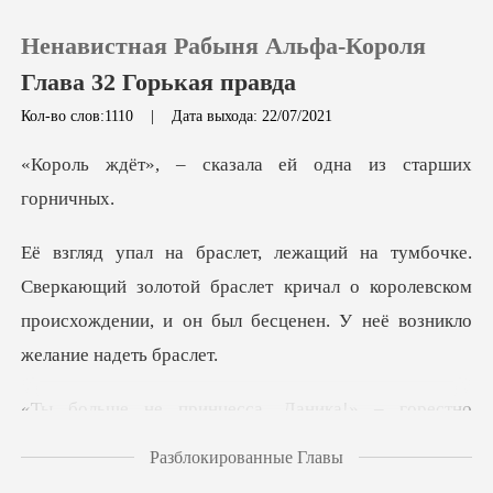
Ненавистная Рабыня Альфа-Короля
Глава 32 Горькая правда
Кол-во слов:1110
|
Дата выхода: 22/07/2021
0
казала ей одна из
Пополнить
ий золотой браслет кричал о королевском
История чтения
происхождении, и
Выйти
есса, Даника!» – го
Скачать приложение
Разблокированные Главы